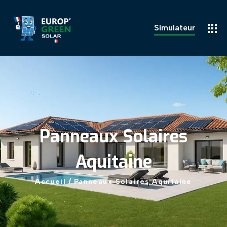
Simulateur
Panneaux
Solaires
Aquitaine
Accueil
/
Panneaux
Solaires
Aquitaine