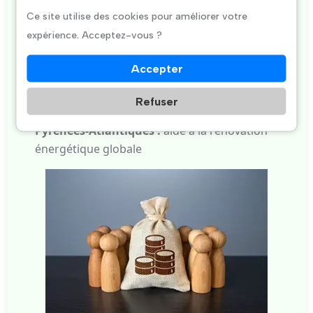
départemental :
Ce site utilise des cookies pour améliorer votre
expérience. Acceptez-vous ?
Gironde :
bonus "Climat" pour les installations
performantes
Accepter
Landes :
éco-subvention pour les maisons
Refuser
anciennes
Pyrénées-Atlantiques :
aide à la rénovation
énergétique globale