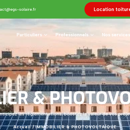
Location toitur
act@egs-solaire.fr
Particuliers
Professionnels
Nos service
& PH
IER
&
PHOTOVO
nticipez les réglementations, boostez la valeur de vos proje
Accueil
/
IMMOBILIER
&
PHOTOVOLTAÏQUE