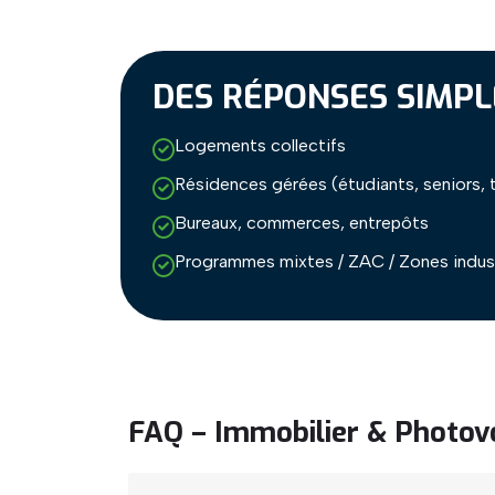
DES RÉPONSES SIMPL
Logements collectifs
Résidences gérées (étudiants, seniors, 
Bureaux, commerces, entrepôts
Programmes mixtes / ZAC / Zones indust
FAQ – Immobilier & Photov