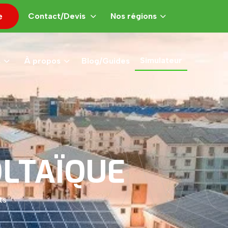
e
Contact/Devis
Nos régions
Simulateur
s
À propos
Blog/Guides
OTOV
LTAÏQUE
ts