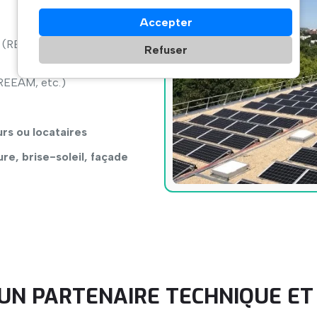
Accepter
(RE2020, décret tertiaire,
Refuser
BREEAM, etc.)
rs ou locataires
ure, brise-soleil, façade
 UN PARTENAIRE TECHNIQUE ET